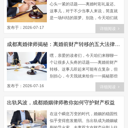
姻中的财产归属并非一成不变。根据我
心头一紧的话题——离婚时彩礼返还。
国《婚姻法》的规定，夫妻在婚姻关系
这事儿，对于不少当事人来说，简直就
存续期间所得的财产，除...
是一场纠结的噩梦。别急，今天咱们就
来一探究竟，搞明白这其中的门道。 首
发布于：2026-07-17
详细阅读
先，咱们得明白啥叫彩礼。彩礼，顾名
思义，就是男方为了娶媳妇儿，给女方
成都离婚律师揭秘：离婚前财产转移的五大法律陷阱！
家里的一笔钱。在中国传统观念里，彩
礼是一种表示敬意和感谢的方式。但
嘿，亲爱的读者们，今天咱们来聊聊一
是，当婚姻走到尽头，这笔彩礼能不能
个让很多人头疼的话题——离婚前财产
返还呢？这就涉及到法律问题了。 咱们
转移。这事儿听起来可能有点复杂，但
先来看看法律规定。根...
别担心，今天我就来给你一一揭秘那些
隐藏在成都离婚律师背后的法律陷阱。
发布于：2026-07-16
详细阅读
首先，咱们得明确一点，离婚前财产转
移可不是什么光彩的事情。它不仅会影
出轨风波，成都婚姻律师教你如何守护财产权益
响双方的合法权益，还可能给双方的生
活带来无尽的烦恼。那么，离婚前财产
在这个瞬息万变的时代，婚姻的稳固性
转移究竟有哪些法律后果呢？ 一、财产
似乎变得愈发脆弱。当出轨成为婚姻破
转移可能面临撤销 根据我国《婚姻法》
裂的导火索，夫妻双方在财产分割上往