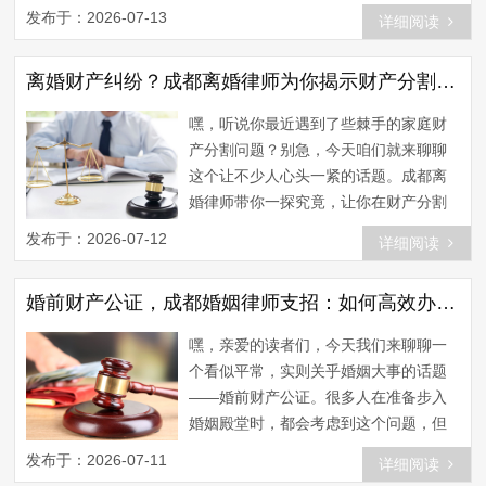
白，夫妻财产分割是指夫妻在离婚或婚
发布于：2026-07-13
详细阅读
姻关系终止时，对共同财产进行分割的
过程。这可是成都婚姻律师的拿手好
离婚财产纠纷？成都离婚律师为你揭示财产分割那些事儿
戏，下面我就来给你支几招，让你在分
割财产时游刃有余。 第一招：了解夫妻
嘿，听说你最近遇到了些棘手的家庭财
共同财产的范围 夫妻共同财产主要包括
产分割问题？别急，今天咱们就来聊聊
以下几类： 婚后取得的财产，如工资、
这个让不少人心头一紧的话题。成都离
奖金、津贴等； 婚...
婚律师带你一探究竟，让你在财产分割
的战场上，不再迷茫。 首先，咱们得明
发布于：2026-07-12
详细阅读
确一个概念：家庭财产分割。这可不是
简单的分分合合，它关乎到双方的合法
婚前财产公证，成都婚姻律师支招：如何高效办理？
权益，涉及到财产的界定、评估和分
配。在这个过程中，成都离婚律师的作
嘿，亲爱的读者们，今天我们来聊聊一
用可是至关重要的。 先来聊聊那些让人
个看似平常，实则关乎婚姻大事的话题
头疼的财产界定。别看家庭财产看似简
——婚前财产公证。很多人在准备步入
单，但实际上，它包括了...
婚姻殿堂时，都会考虑到这个问题，但
往往因为不知道从何下手而犹豫不决。
发布于：2026-07-11
详细阅读
别急，今天就来给大家详细解析一下，