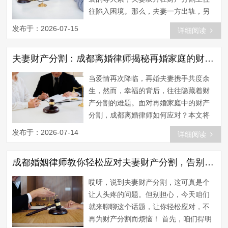
规定，夫妻共同财产在...
往陷入困境。那么，夫妻一方出轨，另
一方能否因此实现“净身出户”呢？今天，
发布于：2026-07-15
详细阅读
我们就来聊聊这个话题。 首先，我们要
明确一点：出轨并非法定离婚理由。在
夫妻财产分割：成都离婚律师揭秘再婚家庭的财富保卫战
我国《婚姻法》中，法定离婚理由包
括：重婚、有配偶者与他人同居、家庭
当爱情再次降临，再婚夫妻携手共度余
暴力、虐待、遗弃家庭成员等。出轨并
生，然而，幸福的背后，往往隐藏着财
不在法定离婚理由之列，因此，出轨一
产分割的难题。面对再婚家庭中的财产
方并不能因此获得“净身...
分割，成都离婚律师如何应对？本文将
为你揭秘再婚家庭财产分割的技巧与策
发布于：2026-07-14
详细阅读
略。 一、再婚家庭财产分割的难点 财产
来源复杂 再婚家庭中，夫妻双方的财产
成都婚姻律师教你轻松应对夫妻财产分割，告别繁琐！
往往来源复杂，包括婚前财产、婚后共
同财产、赠与、继承等多种形式。在财
哎呀，说到夫妻财产分割，这可真是个
产分割过程中，如何界定各类财产的归
让人头疼的问题。但别担心，今天咱们
属，成为一大难题。 双方利益诉求不同
就来聊聊这个话题，让你轻松应对，不
再婚家庭...
再为财产分割而烦恼！ 首先，咱们得明