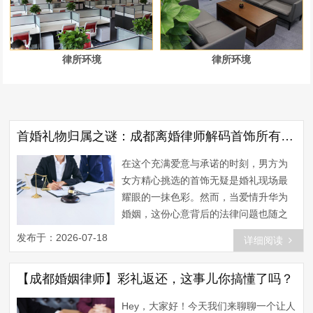
律所环境
律所环境
首婚礼物归属之谜：成都离婚律师解码首饰所有权归属
在这个充满爱意与承诺的时刻，男方为
女方精心挑选的首饰无疑是婚礼现场最
耀眼的一抹色彩。然而，当爱情升华为
婚姻，这份心意背后的法律问题也随之
而来。首饰，这个看似简单的礼物，背
发布于：2026-07-18
详细阅读
后隐藏着怎样的法律奥秘？今天，我们
就来聊聊这个让人好奇又困惑的话题。
【成都婚姻律师】彩礼返还，这事儿你搞懂了吗？
首饰的归属：是男方的赠与，还是女方
的私产？ 首先，我们需要明确一点，婚
Hey，大家好！今天我们来聊聊一个让人