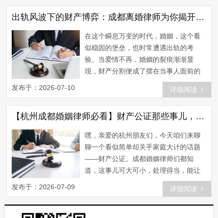
婚前财产公证去哪办，以及如何高效办
出轨风波下的财产博弈：成都离婚律师为你揭开财产分割的神秘面纱
理。 首先，我们要明确一点，婚前财产
公证并不是一项复杂的法律手续，但确
在这个瞬息万变的时代，婚姻，这个看
实需要一定的法律知识。这时候，成都
似稳固的堡垒，也时常遭遇出轨的考
婚姻律师的作用就凸显出来了。他们不
验。当爱情不再，婚姻的裂痕渐渐显
仅能帮你解答疑惑，还能为...
现，财产分割便成了摆在当事人面前的
一道难题。作为成都离婚律师，我们常
发布于：2026-07-10
详细阅读
常被问到：“出轨后的财产分割，到底有
何讲究？”今天，就让我们一起来揭开这
【杭州成都婚姻律师必看】财产公证那些事儿，这些地方靠谱又专业！
个神秘面纱。 首先，让我们来聊聊出轨
对财产分割的影响。根据我国《婚姻
嘿，亲爱的杭州朋友们，今天咱们来聊
法》规定，夫妻共同财产是指在婚姻关
聊一个看似简单却关乎家庭大计的话题
系存续期间所得的财产。而所谓的出
——财产公证。成都婚姻律师们都知
轨，通常是指一方在婚姻关系存...
道，这事儿可大可小，处理得当，能让
你在婚姻的海洋里航行得更安心；处理
发布于：2026-07-09
详细阅读
不当，可能就得在法律的大海里翻船
了。那么，杭州去哪里做财产公证呢？
别急，且听我慢慢道来。 首先，你得明