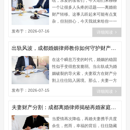
嘿，亲爱的读者们，今天咱们来聊聊
一个让很多人头疼的话题——离婚前
财产转移。这事儿听起来可能有点复
杂，但别担心，今天我就来给你一一
揭秘那些隐藏在成都离婚律师背后
发布于：2026-07-16
详细阅读
的......
出轨风波，成都婚姻律师教你如何守护财产权益
在这个瞬息万变的时代，婚姻的稳固
性似乎变得愈发脆弱。当出轨成为婚
姻破裂的导火索，夫妻双方在财产分
割上往往陷入困境。那么，夫妻一方
出轨，另一方能否因此实现“净身
发布于：2026-07-15
详细阅读
出......
夫妻财产分割：成都离婚律师揭秘再婚家庭的财富保卫战
当爱情再次降临，再婚夫妻携手共度
余生，然而，幸福的背后，往往隐藏