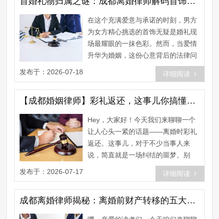
首婚礼物归属之谜：成都离婚律师解码首饰所有权归属
在这个充满爱意与承诺的时刻，男方
为女方精心挑选的首饰无疑是婚礼现
场最耀眼的一抹色彩。然而，当爱情
升华为婚姻，这份心意背后的法律问
题也随之而来。首饰，这个看似简
发布于：2026-07-18
详细阅读
单......
【成都婚姻律师】彩礼返还，这事儿你搞懂了吗？
Hey，大家好！今天我们来聊聊一个
让人心头一紧的话题——离婚时彩礼
返还。这事儿，对于不少当事人来
说，简直就是一场纠结的噩梦。别
急，今天咱们就来一探究竟，搞明白
发布于：2026-07-17
详细阅读
这......
成都离婚律师揭秘：离婚前财产转移的五大法律陷阱！