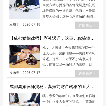
为女方精心挑选的首饰无疑是婚礼现
场最耀眼的一抹色彩。然而，当爱情
升华为婚姻，这份心意背后的法律问
题也随之而来。首饰，这个看似简
发布于：2026-07-18
详细阅读
单......
【成都婚姻律师】彩礼返还，这事儿你搞懂了吗？
Hey，大家好！今天我们来聊聊一个
让人心头一紧的话题——离婚时彩礼
返还。这事儿，对于不少当事人来
说，简直就是一场纠结的噩梦。别
急，今天咱们就来一探究竟，搞明白
发布于：2026-07-17
详细阅读
这......
成都离婚律师揭秘：离婚前财产转移的五大法律陷阱！
嘿，亲爱的读者们，今天咱们来聊聊
一个让很多人头疼的话题——离婚前